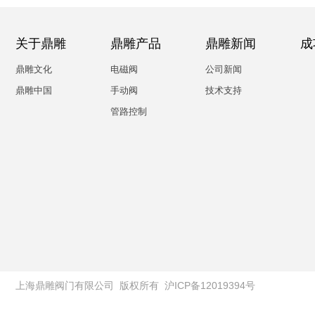
关于鼎雕
鼎雕产品
鼎雕新闻
成
鼎雕文化
电磁阀
公司新闻
鼎雕中国
手动阀
技术支持
管路控制
上海鼎雕阀门有限公司
版权所有
沪ICP备12019394号