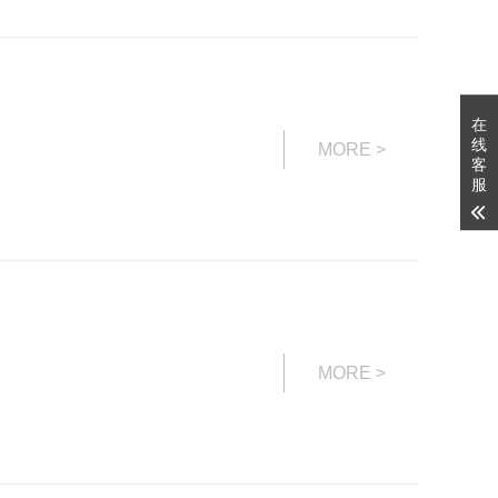
在
线
MORE >
客
服
MORE >