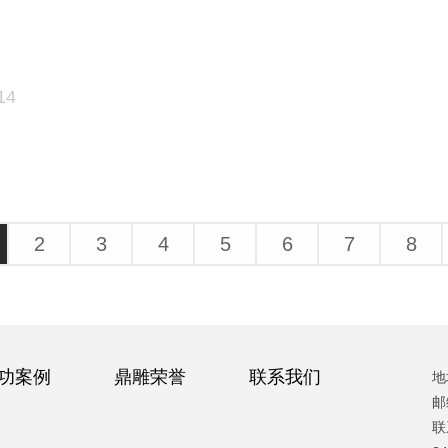
14
2
3
4
5
6
7
8
功案例
鼎雕荣誉
联系我们
地
邮
联