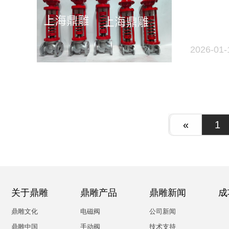
2026-01-
«
1
关于鼎雕
鼎雕产品
鼎雕新闻
成
鼎雕文化
电磁阀
公司新闻
鼎雕中国
手动阀
技术支持