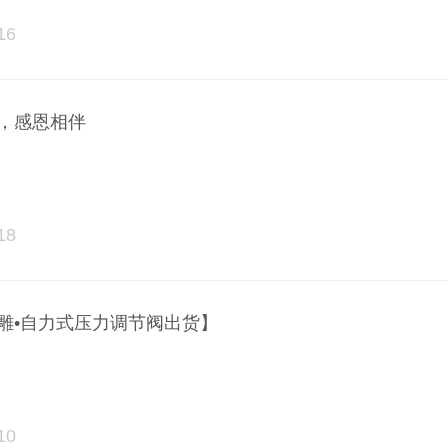
16
，感恩相伴
18
雕•自力式压力调节阀出货】
10